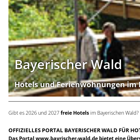
Bayerischer Wald
Hotels und Ferienwohnungen im 
Gibt es 2026 und 2027
freie Hotels
im Bayerischen Wald?
OFFIZIELLES PORTAL BAYERISCHER WALD FÜR 
Das Portal www.bayrischer-wald.de bietet eine Über
Hotelangebo