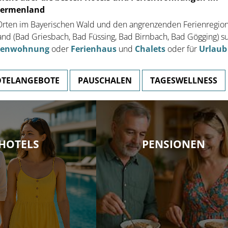
hermenland
n Orten im Bayerischen Wald und den angrenzenden Ferienregio
d (Bad Griesbach, Bad Füssing, Bad Birnbach, Bad Gögging) s
ienwohnung
oder
Ferienhaus
und
Chalets
oder für
Urlaub
TELANGEBOTE
PAUSCHALEN
TAGESWELLNESS
sten Hotels und
5-Sterne-Wellnesshotel
 Hier finden Sie
HOTELS
PENSIONEN
Erstes 5 Sterne Hotel im Bayr. Wal
Sonderangebote für
größter Hotel-Badelandschaft in Ba
rischen Wald.
NGEBOTE
ZUM WELLNESSHOTEL