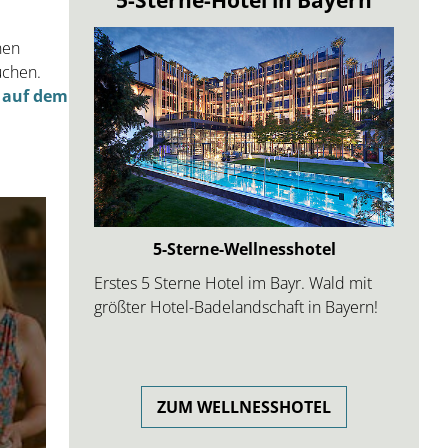
nen
uchen.
 auf dem
Heilfasten in Bayern
d mit
Das Fastenhotel Rathberger Hof ist
yern!
spezialisiert auf Gesundheitsurlaub,
Heilfasten, Basenfasten, TCM, Kräuter,
Getreidekur u.v.m.
HEILFASTEN IM URLAUB