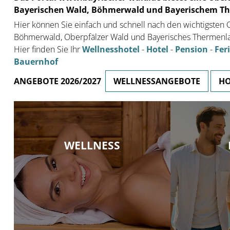
Bayerischen Wald, Böhmerwald und Bayerischem T
Hier können Sie einfach und schnell nach den wichtigste
Böhmerwald, Oberpfälzer Wald und Bayerisches Thermenlan
Hier finden Sie Ihr
Wellnesshotel
-
Hotel
-
Pension
-
Fer
Bauernhof
ANGEBOTE 2026/2027
WELLNESSANGEBOTE
HO
Top-Angebote der be
Pensionen in Bayern.
WELLNESS
ständig wechselnde 
Ihren Urlaub im Baye
HOTELA